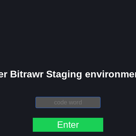
er Bitrawr Staging environm
Enter